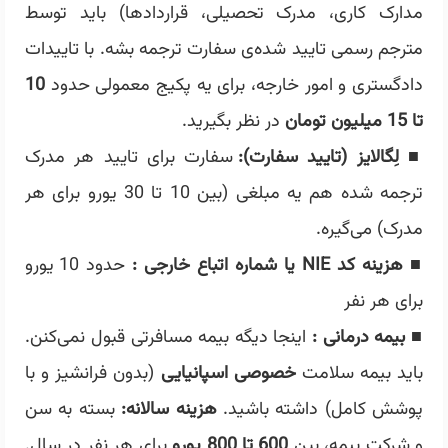
مدارک کاری، مدرک تحصیلی، قراردادها) باید توسط
مترجم رسمی تایید شده‌ی سفارت ترجمه بشه. با تاییدات
دادگستری و امور خارجه، برای یه پکیج معمولی حدود
10
تا 15 میلیون تومان
در نظر بگیرید.
■
لِگالایز (تایید سفارت):
سفارت برای تایید هر مدرک
ترجمه شده هم یه مبلغی (بین 10 تا 30 یورو برای هر
مدرک) می‌گیره.
■
هزینه کد NIE یا شماره اتباع خارجی :
حدود 10 یورو
برای هر نفر
■
بیمه درمانی :
اینجا دیگه بیمه مسافرتی قبول نمی‌کنن.
باید بیمه سلامت
خصوصی اسپانیایی
(بدون فرانشیز و با
پوشش کامل) داشته باشید.
هزینه سالانه:
بسته به سن
و شرکت بیمه، بین
600 تا 800 یورو
برای هر نفر در سال.