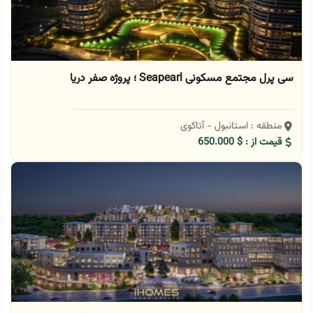
سی پرل مجتمع مسکونی Seapearl ؛ پروژه صفر دریا
منطقه : استانبول - آتاکوی
قیمت از : $ 650.000