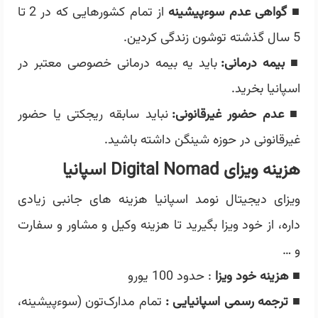
■
گواهی عدم سوءپیشینه
از تمام کشورهایی که در 2 تا
5 سال گذشته توشون زندگی کردین.
■
بیمه درمانی:
باید یه بیمه درمانی خصوصی معتبر در
اسپانیا بخرید.
■
عدم حضور غیرقانونی:
نباید سابقه ریجکتی یا حضور
غیرقانونی در حوزه شینگن داشته باشید.
هزینه ویزای
Digital Nomad
اسپانیا
ویزای دیجیتال نومد اسپانیا هزینه های جانبی زیادی
داره، از خود ویزا بگیرید تا هزینه وکیل و مشاور و سفارت
و …
■
هزینه خود ویزا
: حدود 100 یورو
■
ترجمه رسمی اسپانیایی :
تمام مدارک‌تون (سوءپیشینه،