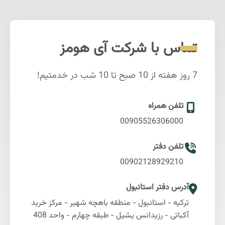
تماس با شرکت آی هومز
7 روز هفته از 10 صبح تا 10 شب در خدمتیم!
تلفن همراه
00905526306000
تلفن دفتر
00902128929210
آدرس دفتر استانبول
ترکیه - استانبول - منطقه باهچه شهیر - مرکز خرید
آکباتی - رزیدانس یشیل - طبقه چهارم - واحد 408