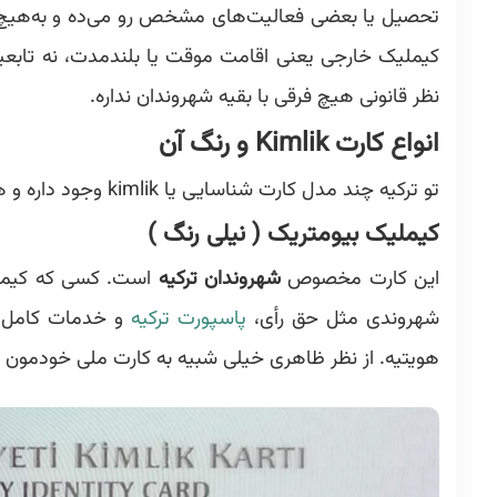
تحصیل یا بعضی فعالیت‌های مشخص رو می‌ده و به‌هیچ
کیملیک خارجی یعنی اقامت موقت یا بلندمدت، نه تابع
نظر قانونی هیچ فرقی با بقیه شهروندان نداره.
انواع کارت Kimlik و رنگ آن
تو ترکیه چند مدل کارت شناسایی یا kimlik وجود داره و هرکدوم هم یه رنگ مشخص دارن که در ادامه توضیح دادم .
کیملیک بیومتریک ( نیلی رنگ )
این کارت مخصوص
شهروندان ترکیه
است. کسی که کیملی
شهروندی مثل حق رأی،
پاسپورت ترکیه
هویتیه. از نظر ظاهری خیلی شبیه به کارت ملی خودمو