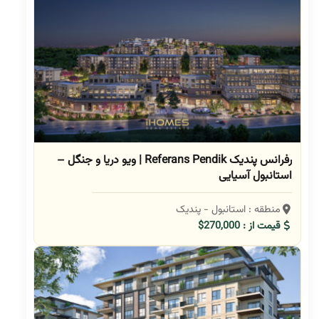
رفرانس پندیک Referans Pendik | ویو دریا و جنگل –
استانبول آسیایی
منطقه : استانبول - پندیک
قیمت از : 270,000$