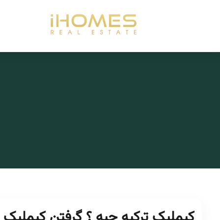
کیملیک ترکیه چیه ؟ گرفتن کیملیک 