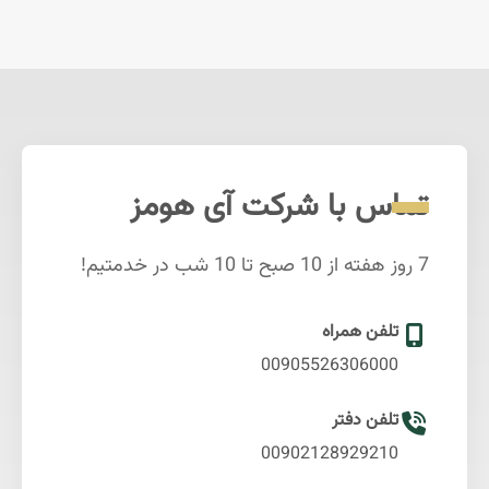
تماس با شرکت آی هومز
7 روز هفته از 10 صبح تا 10 شب در خدمتیم!
تلفن همراه
00905526306000
تلفن دفتر
00902128929210