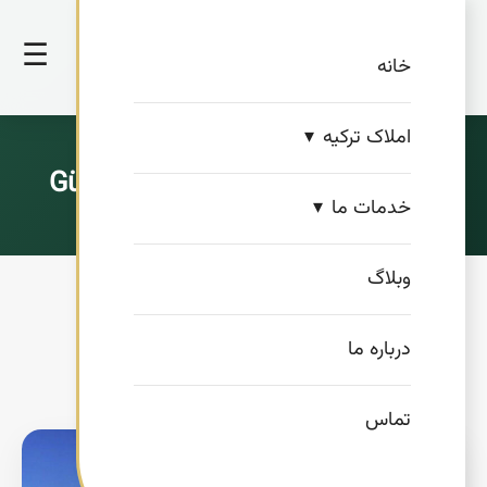
☰
خانه
املاک ترکیه
شرکت گورای انشائات Güray inşaat
خدمات ما
وبلاگ
درباره ما
تماس