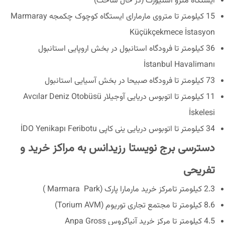
ایستگاه مترو اسنیورت (در حال ساخت)
15 کیلومتر تا متروی مارمارای ایستگاه کوچوک چکمجه Marmaray
Küçükçekmece İstasyon
36 کیلومتر تا فرودگاه استانبول در بخش اروپایی استانبول
İstanbul Havalimanı
73 کیلومتر تا فرودگاه صبیحا در بخش آسیایی استانبول
11 کیلومتر تا اتوبوس دریایی آوجیلار Avcılar Deniz Otobüsü
İskelesi
34 کیلومتر تا اتوبوس دریایی ینی کاپی İDO Yenikapı Feribotu
دسترسی برج نویستا رزیدانس به مراکز خرید و
تفریحی
2.3 کیلومتر تامرکز خرید مارمارا پارک (Marmara Park )
8.6 کیلومتر تا مجتمع تجاری توریوم (Torium AVM)
4.5 کیلومتر تا مرکز خرید آنپاگروس Anpa Gross