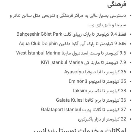
فرهنگی
دسترسی بسیار عالی به مراکز فرهنگی و تفریحی مثل سالن تئاتر و
سینما و شهربازی و…
فقط 9.4 کیلومتر تا پارک زیبای گلت Bahçeşehir Gölet Park
فقط 9 کیلومتر تا پارک آبی آکوا دلفین Aqua Club Dolphin
9.6 کیلومتر تا وست استانبول مارینا West İstanbul Marina
7.9 کیلومتر تا مارینا کی KIYI İstanbul Marina
36 کیلومتر تا آیا صوفیا Ayasofya
35 کیلومتر تا امینونو Eminönü
38 کیلومتر تا تکسیم Taksim
36 کیلومتر تا برج گالاتا Galata Kulesi
37 کیلومتر تا گالاتا پورت Galataport İstanbul
22 کیلومتر از بازار باکیرکوی
امکانات و خدمات نویستا رزیدانس