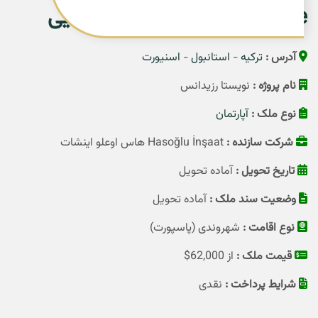
Residence در استانبول اروپایی
آدرس :
ترکیه
-
استانبول
-
اسنیورت
نام پروژه :
نویستا رزیدانس
نوع ملک :
آپارتمان
شرکت سازنده :
Hasoğlu İnşaat هاس اوعلو اینشات
تاریخ تحویل :
آماده تحویل
وضعیت سند ملک :
آماده تحویل
نوع اقامت :
شهروندی (پاسپورت)
قیمت ملک :
از 62,000$
شرایط پرداخت :
نقدی