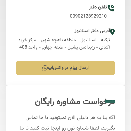
تلفن دفتر
00902128929210
آدرس دفتر استانبول
ترکیه - استانبول - منطقه باهچه شهیر - مرکز خرید
آکباتی - رزیدانس یشیل - طبقه چهارم - واحد 408
ارسال پیام در واتس‌اپ
درخواست مشاوره رایگان
اگه بنا به هر دلیلی الان نمیتونید با ما تماس
بگیرید، لطفا شماره تون رو اینجا ثبت کنید تا ما