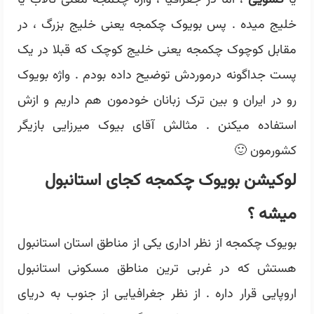
یا
کشویی
، اما در جغرافیا ، واژه چکمجه معنی تالاب یا
خلیج میده . پس بویوک چکمجه یعنی خلیج بزرگ ، در
مقابل کوچوک چکمجه یعنی خلیج کوچک که قبلا در یک
پست جداگونه درموردش توضیح داده بودم . واژه بویوک
رو در ایران و بین ترک زبانان خودمون هم داریم و ازش
استفاده میکنن . مثالش آقای بیوک میرزایی بازیگر
کشورمون 🙂
لوکیشن بویوک چکمجه کجای استانبول
میشه ؟
بویوک چکمجه از نظر اداری یکی از مناطق استان استانبول
هستش که در غربی ترین مناطق مسکونی استانبول
اروپایی قرار داره . از نظر جغرافیایی از جنوب به دریای