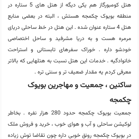
هتل کومبورگاز هم یکی دیگه از هتل های 5 ستاره در
منطقه بویوک چکمجه هستش ، البته در بعضی منابع
هتل 4 ستاره عنوان شده . این هتل در خط ساحلی دریای
مرمره هست و به دریا مشرفید و ساحل اختصاصی
خودشو داره . خوراک سفرهای تابستانی و استراحت
خانوادگیه . خدمات این هتل نسبت به هتلهایی که بالاتر
معرفی کردم یه مقدار ضعیف تر و سنتی تره .
ساکنین ، جمعیت و مهاجرین بویوک
چکمجه
جمعیت بویوک چکمجه حدود 280 هزار نفره . بخاطر
لوکیشن ساحلی و آب و هوای خوب ، خرید و فروش ملک
در بویوک چکمجه رونق خوبی داره چون تقاضا توش زیاده