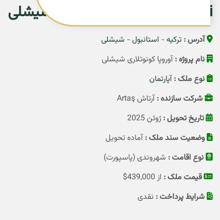
konutları şişli پروژه لوکس شیشلی
آدرس :
ترکیه
-
استانبول
-
شیشلی
نام پروژه :
آوروپا کونوتلاری شیشلی
نوع ملک :
آپارتمان
شرکت سازنده :
آرتاش Artaş
تاریخ تحویل :
ژوئن 2025
وضعیت سند ملک :
آماده تحویل
نوع اقامت :
شهروندی (پاسپورت)
قیمت ملک :
از 439,000$
شرایط پرداخت :
نقدی