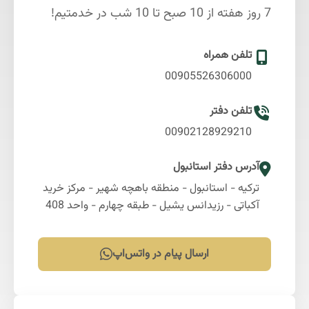
7 روز هفته از 10 صبح تا 10 شب در خدمتیم!
تلفن همراه
00905526306000
تلفن دفتر
00902128929210
آدرس دفتر استانبول
ترکیه - استانبول - منطقه باهچه شهیر - مرکز خرید
آکباتی - رزیدانس یشیل - طبقه چهارم - واحد 408
ارسال پیام در واتس‌اپ