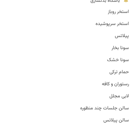
باشگاه بدنسازی
استخر روباز
استخر سرپوشیده
پیلاتس
سونا بخار
سونا خشک
حمام ترکی
رستوران و کافه
لابی مجلل
سالن جلسات چند منظوره
سالن پیلاتس