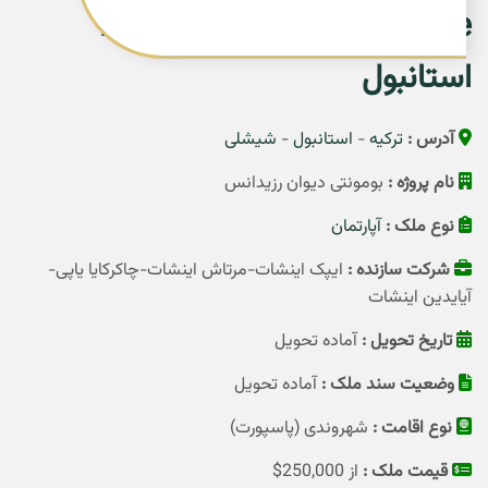
Bomonti Divan Residence
استانبول
آدرس :
ترکیه
-
استانبول
-
شیشلی
نام پروژه :
بومونتی دیوان رزیدانس
نوع ملک :
آپارتمان
شرکت سازنده :
ایپک اینشات-مرتاش اینشات-چاکرکایا یاپی-
آیایدین اینشات
تاریخ تحویل :
آماده تحویل
وضعیت سند ملک :
آماده تحویل
نوع اقامت :
شهروندی (پاسپورت)
قیمت ملک :
از 250,000$