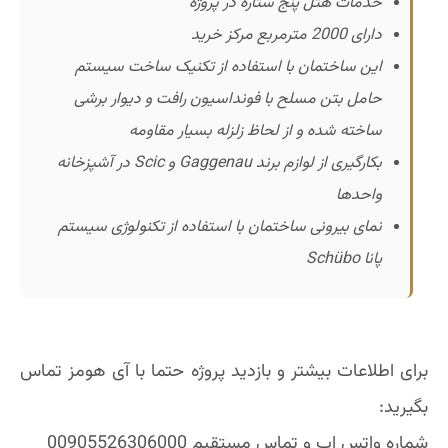
خدمات هتل پنج ستاره در پروژه
دارای 2000 مترمربع مرکز خرید
این ساختمان با استفاده از تکنیک ساخت سیستم
حامل بتن مسلح با فونداسیون رافت و دیوار برشی
ساخته شده و از لحاظ زلزله بسیار مقاومه
بکارگیری از لوازم برند Gaggenau و Scic در آشپزخانه
واحدها
نمای بیرونی ساختمان با استفاده از تکنولوژی سیستم
پانا Schübo
برای اطلاعات بیشتر و بازدید پروژه حتما با آی هومز تماس
بگیرید:
شماره واتس اپ و تماس مستقیم 00905526306000