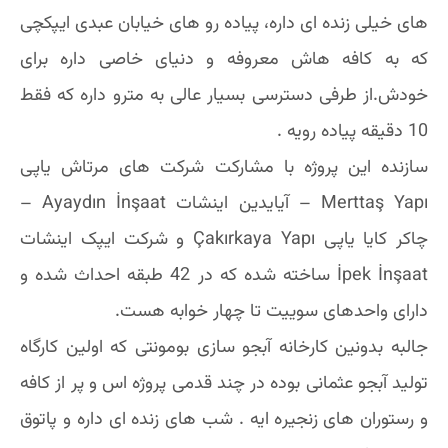
های خیلی زنده ای داره، پیاده رو های خیابان عبدی ایپکچی
که به کافه هاش معروفه و دنیای خاصی داره برای
خودش.از طرفی دسترسی بسیار عالی به مترو داره که فقط
10 دقیقه پیاده رویه .
سازنده این پروژه با مشارکت شرکت های مرتاش یاپی
Merttaş Yapı – آیایدین اینشات Ayaydın İnşaat –
چاکر کایا یاپی Çakırkaya Yapı و شرکت ایپک اینشات
İpek İnşaat ساخته شده که در 42 طبقه احداث شده و
دارای واحدهای سوییت تا چهار خوابه هست.
جالبه بدونین کارخانه آبجو سازی بومونتی که اولین کارگاه
تولید آبجو عثمانی بوده در چند قدمی پروژه اس و پر از کافه
و رستوران های زنجیره ایه . شب های زنده ای داره و پاتوق