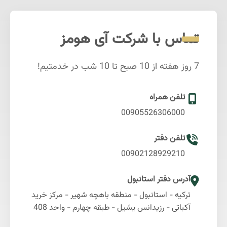
تماس با شرکت آی هومز
7 روز هفته از 10 صبح تا 10 شب در خدمتیم!
تلفن همراه
00905526306000
تلفن دفتر
00902128929210
آدرس دفتر استانبول
ترکیه - استانبول - منطقه باهچه شهیر - مرکز خرید
آکباتی - رزیدانس یشیل - طبقه چهارم - واحد 408