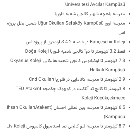
Üniversitesi Avcılar Kampüsü
مدرسه باهچه شهیر کالجی شعبه فلوریا
مدرسه اوور Uğur Okulları Sefaköy Kampüsü همین بغل پروژه
اس
Bahçeşehir Koleji در فاصله 4.2 کیلومتری از پروژه اس
فقط 3.2 کیلومتر تا دوآ کالجی شعبه فلوریا Doğa Koleji
7.3 کیلومتر تا اوکیانوس کالجی شعبه هالکالی Okyanus Koleji
Halkalı Kampüsü
2.9 کیلومتر تا مدرسه کانادایی در فلوریا Cnd Okulları
8 کیلومتر تا کالج تد آتاکنت در کوچوک چکمجه TED Atakent
Koleji Küçükçekmece
6.5 کیلومتر تا مدرسه بین‌المللی احسان (Ihsan OkullarıAtakent
Kampüsü)
8.7 کیلومتر تا مدرسه لیو کالجی تما استامبول کامپوس Liv Koleji