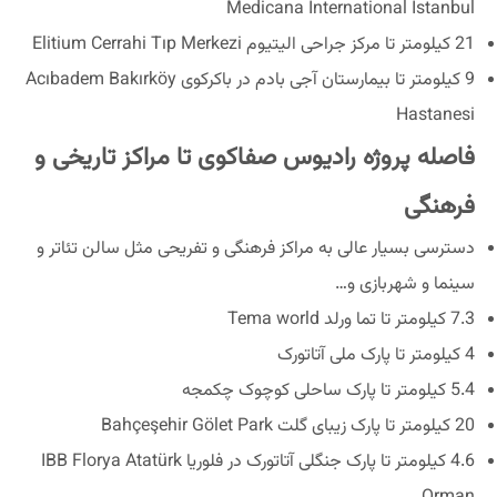
Medicana İnternational İstanbul
21 کیلومتر تا مرکز جراحی الیتیوم Elitium Cerrahi Tıp Merkezi
9 کیلومتر تا بیمارستان آجی بادم در باکرکوی Acıbadem Bakırköy
Hastanesi
فاصله پروژه رادیوس صفاکوی تا مراکز تاریخی و
فرهنگی
دسترسی بسیار عالی به مراکز فرهنگی و تفریحی مثل سالن تئاتر و
سینما و شهربازی و…
7.3 کیلومتر تا تما ورلد Tema world
4 کیلومتر تا پارک ملی آتاتورک
5.4 کیلومتر تا پارک ساحلی کوچوک چکمجه
20 کیلومتر تا پارک زیبای گلت Bahçeşehir Gölet Park
4.6 کیلومتر تا پارک جنگلی آتاتورک در فلوریا IBB Florya Atatürk